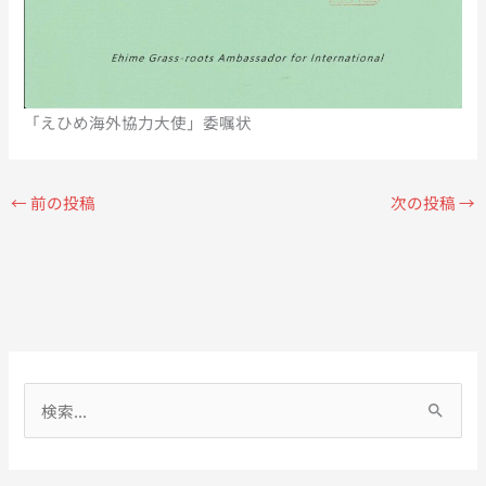
「えひめ海外協力大使」委嘱状
←
前の投稿
次の投稿
→
検
索
対