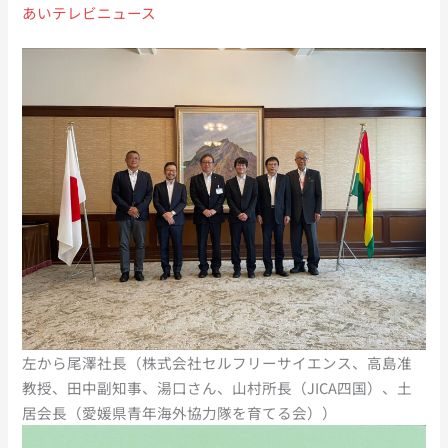
あいテレビニュース
左から尾澤社長（株式会社セルフリーサイエンス、高島准
教授、田中副知事、湯口さん、山村所長（JICA四国）、土
居会長（愛媛県青年海外協力隊を育てる会））