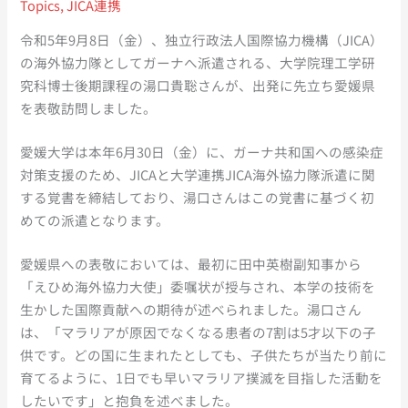
Topics
,
JICA連携
令和5年9月8日（金）、独立行政法人国際協力機構（JICA）
の海外協力隊としてガーナへ派遣される、大学院理工学研
究科博士後期課程の湯口貴聡さんが、出発に先立ち愛媛県
を表敬訪問しました。
愛媛大学は本年6月30日（金）に、ガーナ共和国への感染症
対策支援のため、JICAと大学連携JICA海外協力隊派遣に関
する覚書を締結しており、湯口さんはこの覚書に基づく初
めての派遣となります。
愛媛県への表敬においては、最初に田中英樹副知事から
「えひめ海外協力大使」委嘱状が授与され、本学の技術を
生かした国際貢献への期待が述べられました。湯口さん
は、「マラリアが原因でなくなる患者の7割は5才以下の子
供です。どの国に生まれたとしても、子供たちが当たり前に
育てるように、1日でも早いマラリア撲滅を目指した活動を
したいです」と抱負を述べました。