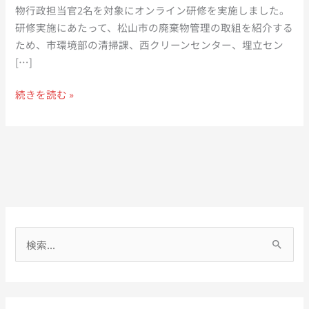
物行政担当官2名を対象にオンライン研修を実施しました。
研修実施にあたって、松山市の廃棄物管理の取組を紹介する
ため、市環境部の清掃課、西クリーンセンター、埋立セン
[…]
2021
続きを読む »
年
度
JICA
青
年
研
修/
行
検
政
索
と
対
住
象
民