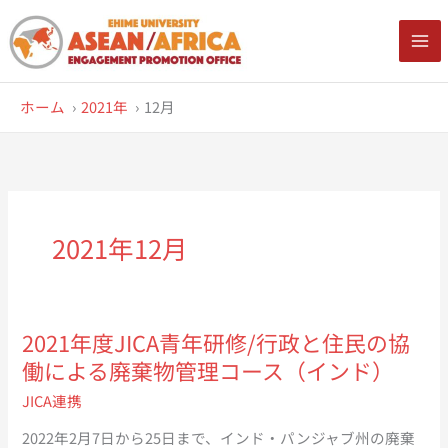
内
容
を
ス
ホーム
2021年
12月
キ
ッ
プ
2021年12月
2021年度JICA青年研修/行政と住民の協
働による廃棄物管理コース（インド）
JICA連携
2022年2月7日から25日まで、インド・パンジャブ州の廃棄