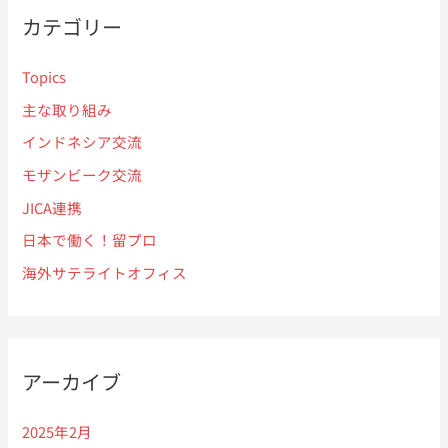
:
の
カテゴリー
協
働
Topics
に
主な取り組み
よ
る
インドネシア交流
廃
モザンビーク交流
棄
JICA連携
物
管
日本で働く！留プロ
理
海外サテライトオフィス
コ
ー
ス
（イ
アーカイブ
ン
ド）
2025年2月