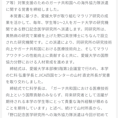
ア等）対策支援のためのガーナ共和国への海外協力隊派遣
に関する覚書を締結しました。
本覚書に基づき、愛媛大学が取り組むマラリア研究の成
果を活かして、毎年、学生等1～2人をガーナ大学の研究機
関である野口記念医学研究所へ派遣します。同研究所は、
黄熱病の研究で業績を上げた野口英世博士にちなんで設立
された研究機関です。この派遣により、同研究所の研究技術
向上やガーナ共和国における医療技術向上、そしてマラリ
アワクチンの性能向上に貢献すると共に、愛媛大学の国際
協力分野における人材育成を進めます。
締結式は、愛媛大学本部棟5階第1会議室で行われ、本学
の仁科 弘重学長とJICA四国センターの山村 直史所長が覚書
を取り交わしました。
締結式で仁科学長は、「ガーナ共和国における医療技術
向上という国際貢献のみならず、将来研究者として活躍が
期待される本学の学生等にとって貴重な海外経験が積める
ことを期待しています」と述べ、続けて山村所長から、
「野口記念医学研究所への海外協力隊派遣は今回が初めて