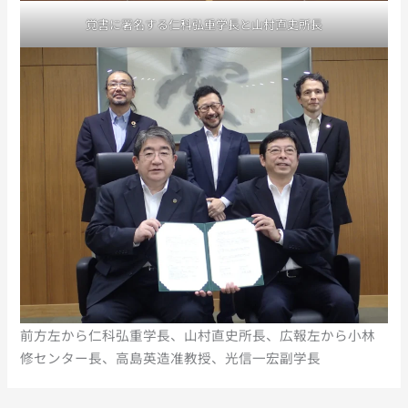
覚書に署名する仁科弘重学長と山村直史所長
前方左から仁科弘重学長、山村直史所長、広報左から小林
修センター長、高島英造准教授、光信一宏副学長