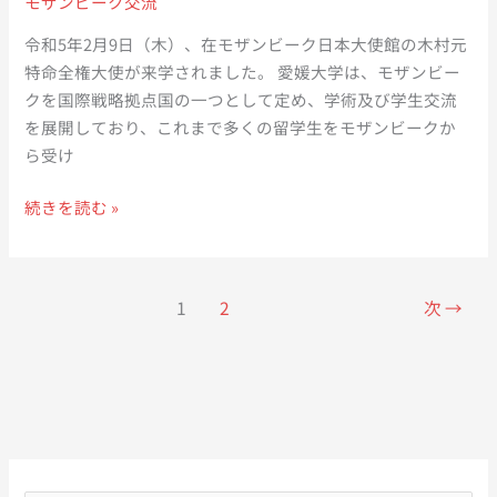
モザンビーク交流
見
サ
ナ
交
テ
禍
令和5年2月9日（木）、在モザンビーク日本大使館の木村元
換
ラ
以
特命全権大使が来学されました。 愛媛大学は、モザンビー
を
イ
降
クを国際戦略拠点国の一つとして定め、学術及び学生交流
行
ト
の
を展開しており、これまで多くの留学生をモザンビークか
い
オ
新
ら受け
ま
フ
た
し
在
ィ
続きを読む »
な
た。
モ
ス
プ
【令
ザ
の
ロ
和
ン
活
ジ
1
2
次
→
5
ビ
動
ェ
年
ー
【2023
ク
3
ク
年
ト
月
日
3
の
24
本
月
可
日
大
14
能
（金）】
使
日】
性