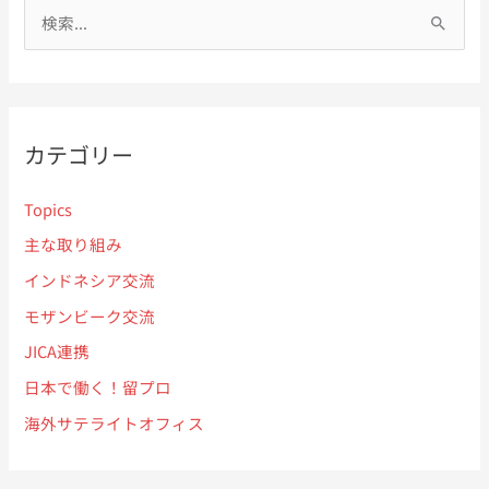
検
館
に
の
索
つ
特
い
対
命
て
象
全
話
:
権
カテゴリー
し
大
合
使
い
Topics
が
を
主な取り組み
来
行
インドネシア交流
学
っ
さ
て
モザンビーク交流
れ
き
JICA連携
ま
ま
日本で働く！留プロ
し
し
た
海外サテライトオフィス
た。
【2
【2023
月
年