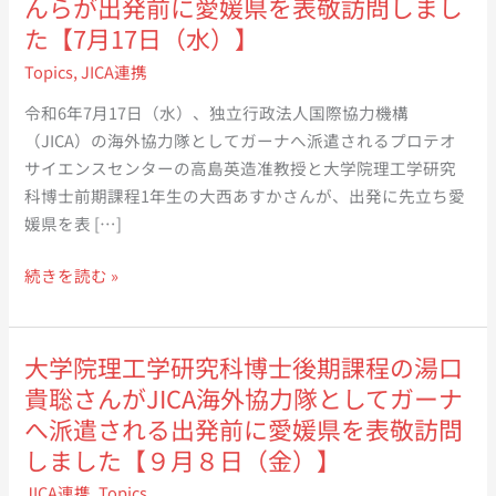
んらが出発前に愛媛県を表敬訪問しまし
た【7月17日（水）】
Topics
,
JICA連携
令和6年7月17日（水）、独立行政法人国際協力機構
（JICA）の海外協力隊としてガーナへ派遣されるプロテオ
サイエンスセンターの高島英造准教授と大学院理工学研究
科博士前期課程1年生の大西あすかさんが、出発に先立ち愛
媛県を表 […]
JICA
続きを読む »
の
海
外
大学院理工学研究科博士後期課程の湯口
協
貴聡さんがJICA海外協力隊としてガーナ
力
へ派遣される出発前に愛媛県を表敬訪問
隊
しました【９月８日（金）】
と
JICA連携
,
Topics
し