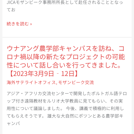
JICAモザンビーク事務所所長として赴任されることとなっ
て
国
30
た
てお
「最
で
日
【7
優
の
（金）】
月
JICA
続きを読む »
秀
イ
4
民
論
ン
日
間
文
タ
（火）】
連
ウナアング農学部キャンパスを訪ね、コ
賞」
ー
携
ロナ禍以降の新たなプロジェクトの可能
を
ン
事
性について話し合いを行ってきました。
受
シ
業
【2023年3月9日‐12日】
賞
ッ
部
し
プ
海外サテライトオフィス
,
モザンビーク交流
の
ま
大
アジア・アフリカ交流センターで開発したポルトガル語テロ
し
塚
ップ付き遠隔教材をルリオ大学教員に見てもらい、その実
た
和
用性について議論しました。 今後、講義で積極的に利用し
【8
哉
てもらえそうです。 雄大な大自然にポツンとある農学部キ
月
参
ャンパ
10
事
日