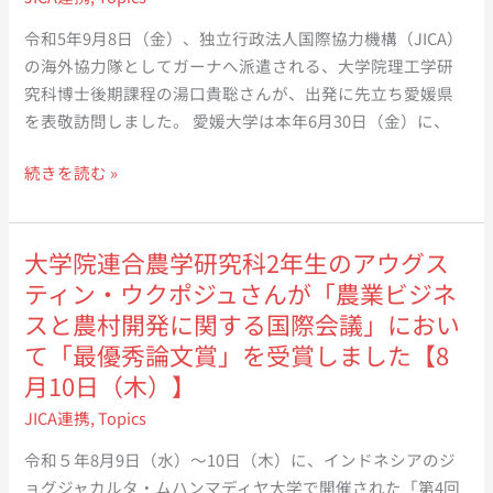
て
令和5年9月8日（金）、独立行政法人国際協力機構（JICA）
ガ
の海外協力隊としてガーナへ派遣される、大学院理工学研
ー
究科博士後期課程の湯口貴聡さんが、出発に先立ち愛媛県
ナ
を表敬訪問しました。 愛媛大学は本年6月30日（金）に、
へ
派
大
続きを読む »
遣
学
さ
院
れ
理
大学院連合農学研究科2年生のアウグス
る
工
ティン・ウクポジュさんが「農業ビジネ
大
学
スと農村開発に関する国際会議」におい
学
研
て「最優秀論文賞」を受賞しました【8
院
究
月10日（木）】
理
科
工
JICA連携
,
Topics
博
学
士
令和５年8月9日（水）～10日（木）に、インドネシアのジ
研
後
ョグジャカルタ・ムハンマディヤ大学で開催された「第4回