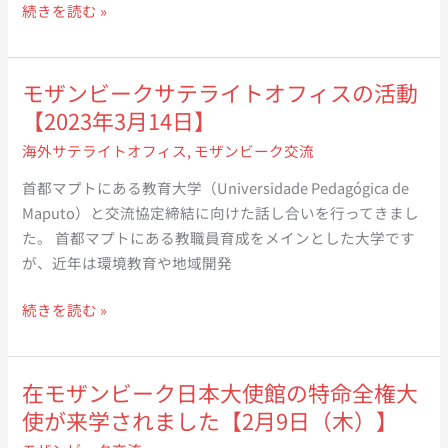
役
ウ
続きを読む »
（木）】
が
ナ
来
ア
学
ン
モザンビークサテライトオフィスの活動
し、
グ
【2023年3月14日】
モ
農
海外サテライトオフィス
,
モザンビーク交流
ザ
学
ン
部
首都マプトにある教育大学（Universidade Pedagógica de
ビ
キ
Maputo）と交流協定締結に向けた話し合いを行ってきまし
ー
ャ
た。 首都マプトにある教職員育成をメインとした大学です
ク
ン
が、近年は環境教育や地域開発
交
パ
流
モ
ス
続きを読む »
推
ザ
を
進
ン
訪
班
ビ
ね、
在モザンビーク日本大使館の特命全権大
と
ー
コ
使が来学されました【2月9日（木）】
意
ク
ロ