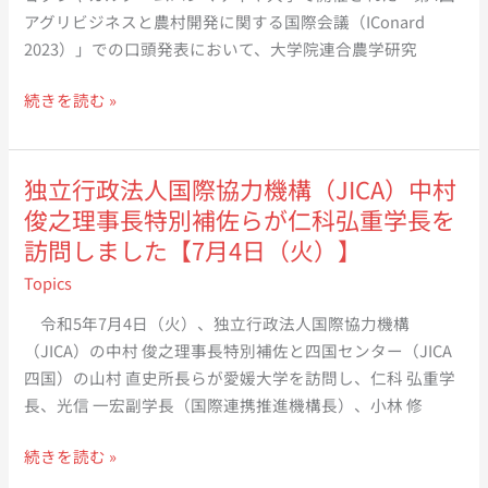
究
期
アグリビジネスと農村開発に関する国際会議（IConard
科
課
2023）」での口頭発表において、大学院連合農学研究
の
程
大
の
大
続きを読む »
西
湯
学
あ
口
院
す
貴
連
独立行政法人国際協力機構（JICA）中村
か
聡
合
俊之理事長特別補佐らが仁科弘重学長を
さ
さ
農
訪問しました【7月4日（火）】
ん
ん
学
ら
が
Topics
研
が
JICA
究
令和5年7月4日（火）、独立行政法人国際協力機構
出
海
科
（JICA）の中村 俊之理事長特別補佐と四国センター（JICA
発
外
2
四国）の山村 直史所長らが愛媛大学を訪問し、仁科 弘重学
前
協
年
長、光信 一宏副学長（国際連携推進機構長）、小林 修
に
力
生
愛
隊
の
独
続きを読む »
媛
と
ア
立