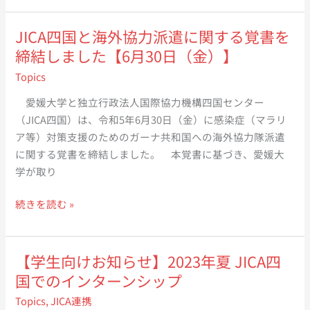
県
し
ウ
行
を
て
グ
政
JICA四国と海外協力派遣に関する覚書を
表
ガ
ス
法
締結しました【6月30日（金）】
敬
ー
テ
人
訪
ナ
Topics
ィ
国
問
へ
ン・
際
愛媛大学と独立行政法人国際協力機構四国センター
し
派
ウ
協
（JICA四国）は、令和5年6月30日（金）に感染症（マラリ
ま
遣
ク
力
ア等）対策支援のためのガーナ共和国への海外協力隊派遣
し
さ
ポ
機
に関する覚書を締結しました。 本覚書に基づき、愛媛大
た
れ
ジ
構
学が取り
【7
る
ュ
（JICA）
月
出
さ
JICA
中
続きを読む »
17
発
ん
四
村
日
前
が
国
俊
（水）】
に
「農
と
之
【学生向けお知らせ】2023年夏 JICA四
愛
業
海
理
国でのインターンシップ
媛
ビ
外
事
県
Topics
,
JICA連携
ジ
協
長