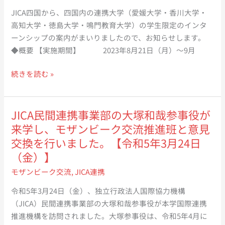
を
ネ
力
特
JICA四国から、四国内の連携大学（愛媛大学・香川大学・
表
ス
派
別
高知大学・徳島大学・鳴門教育大学）の学生限定のインタ
敬
と
遣
補
ーンシップの案内がまいりましたので、お知らせします。
訪
農
に
佐
◆概要 【実施期間】 2023年8月21日（月）～9月
問
村
関
ら
し
開
【学
す
続きを読む »
が
ま
発
生
る
仁
し
に
向
覚
科
た
関
け
書
弘
JICA民間連携事業部の大塚和哉参事役が
【９
す
お
を
重
来学し、モザンビーク交流推進班と意見
月
る
知
締
学
交換を行いました。【令和5年3月24日
８
国
ら
結
長
（金）】
日
際
せ】
し
を
（金）】
モザンビーク交流
,
JICA連携
会
2023
ま
訪
議」
年
し
問
令和5年3月24日（金）、独立行政法人国際協力機構
に
夏
た
し
（JICA）民間連携事業部の大塚和哉参事役が本学国際連携
お
JICA
【6
ま
推進機構を訪問されました。大塚参事役は、令和5年4月に
い
四
月
し