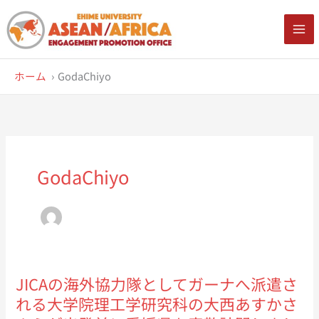
内
容
を
ス
ホーム
GodaChiyo
キ
ッ
プ
GodaChiyo
JICAの海外協力隊としてガーナへ派遣さ
れる大学院理工学研究科の大西あすかさ