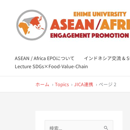
内
容
を
ス
キ
ッ
プ
ASEAN / Africa EPOについて
インドネシア交流 & SU
Lecture SDGs×Food-Value-Chain
ホーム
Topics
JICA連携
ページ 2
検