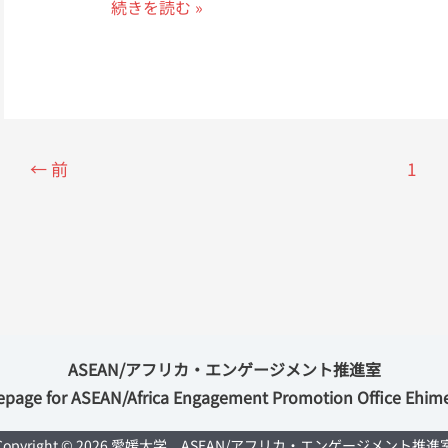
2021
続きを読む »
ー
リ
年
ン
ツ
度
構
ー
JICA
築
リ
青
ズ
年
ム
←
前
1
研
修/
行
政
と
住
民
ASEAN/アフリカ・エンゲージメント推進室
の
age for ASEAN/Africa Engagement Promotion Office Ehim
協
働
Copyright © 2026 愛媛大学 ASEAN/アフリカ・エンゲージメント推進