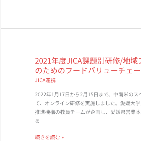
年
ン
ム」
度
構
に
第
築
参
一
画
回
し
JICA
ま
イ
2021年度JICA課題別研修/
し
ン
のためのフードバリューチェー
た。
タ
【令
JICA連携
ー
和
ン
2022年1月17日から2月15日まで、中南米の
4
シ
て、オンライン研修を実施しました。愛媛大学
年
ッ
推進機構の教員チームが企画し、愛媛県営業本
6
プ・
る
月
プ
7
ロ
2021
続きを読む »
日