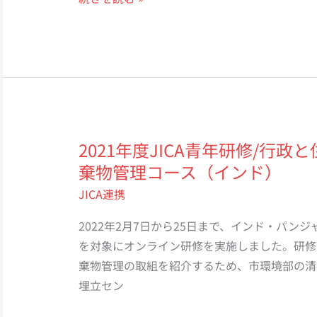
ス
年
振
度
興
JICA
の
青
た
年
め
研
の
修/
2021年度JICA青年研修/行
フ
ア
棄物管理コース（インド）
ー
グ
ド
JICA連携
リ
バ
ビ
2022年2月7日から25日まで、インド・パン
リ
ジ
を対象にオンライン研修を実施しました。研修
ュ
ネ
棄物管理の取組を紹介するため、市環境部の清
ー
ス・
埋立セン
チ
ア
ェ
グ