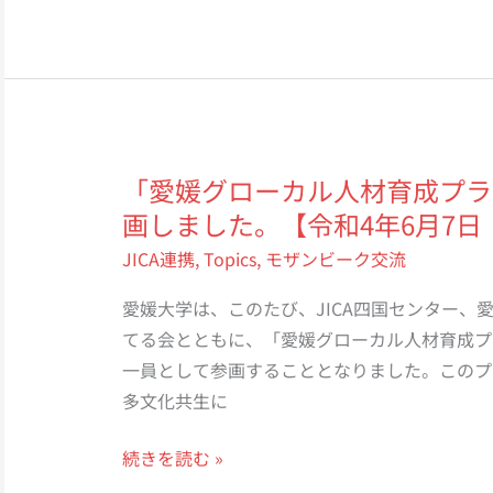
度
JICA
課
題
別
研
「愛媛グローカル人材育成プラ
修/
画しました。【令和4年6月7日
地
JICA連携
,
Topics
,
モザンビーク交流
域
ア
愛媛大学は、このたび、JICA四国センター、
グ
てる会とともに、「愛媛グローカル人材育成プ
リ
一員として参画することとなりました。このプ
ビ
多文化共生に
ジ
ネ
「愛
続きを読む »
ス
媛