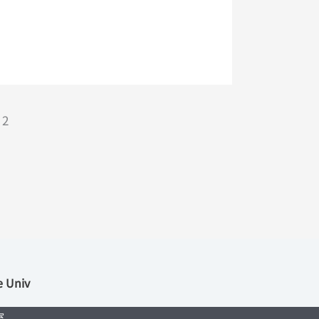
2
e Univ
室