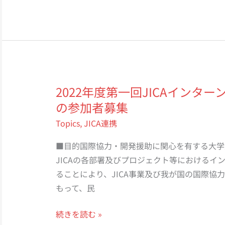
振
グ
興
ロ
の
ー
た
カ
め
ル
の
人
2022年度第一回JICAインタ
フ
材
の参加者募集
ー
育
ド
Topics
,
JICA連携
成
バ
プ
■目的国際協力・開発援助に関心を有する大学
リ
ラ
JICAの各部署及びプロジェクト等におけるイ
ュ
ッ
ることにより、JICA事業及び我が国の国際協
ー
ト
もって、民
チ
フ
ェ
ォ
2022
続きを読む »
ー
ー