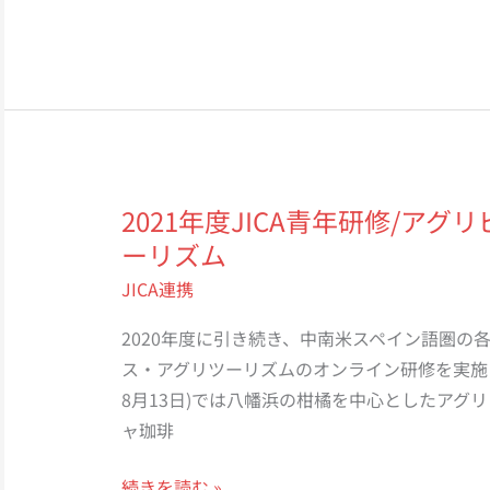
グ
年
（火）】
ラ
度
ム
JICA
の
課
参
題
加
別
者
研
2021年度JICA青年研修/ア
募
修/
ーリズム
集
地
JICA連携
域
ア
2020年度に引き続き、中南米スペイン語圏の
グ
ス・アグリツーリズムのオンライン研修を実施
リ
8月13日)では八幡浜の柑橘を中心としたアグ
ビ
ャ珈琲
ジ
ネ
2021
続きを読む »